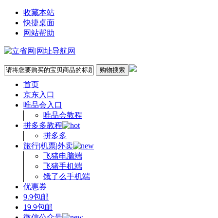
收藏本站
快捷桌面
网站帮助
首页
京东入口
唯品会入口
唯品会教程
拼多多教程
拼多多
旅行|机票|外卖
飞猪电脑端
飞猪手机端
饿了么手机端
优惠券
9.9包邮
19.9包邮
微信公众号