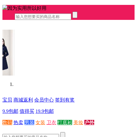
因为实用所以好用
宝贝
商城返利
会员中心
签到有奖
9.9包邮
值得买
19.9包邮
数码
热卖
男装
女装
卫衣
打底衫
美妆
户外