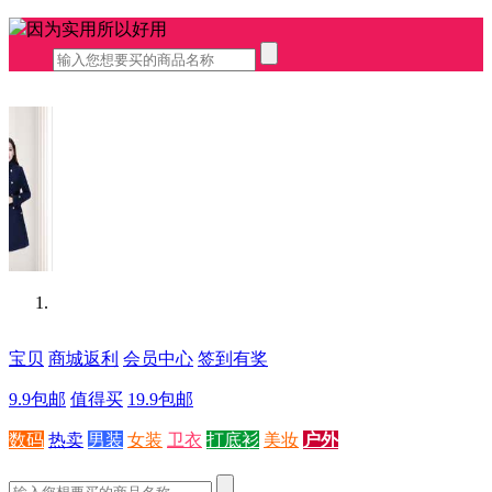
因为实用所以好用
宝贝
商城返利
会员中心
签到有奖
9.9包邮
值得买
19.9包邮
数码
热卖
男装
女装
卫衣
打底衫
美妆
户外