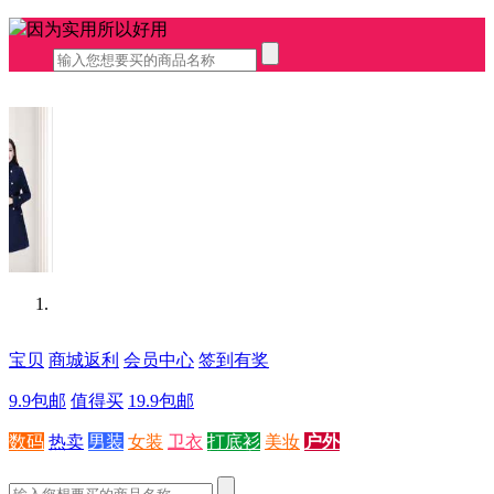
因为实用所以好用
宝贝
商城返利
会员中心
签到有奖
9.9包邮
值得买
19.9包邮
数码
热卖
男装
女装
卫衣
打底衫
美妆
户外