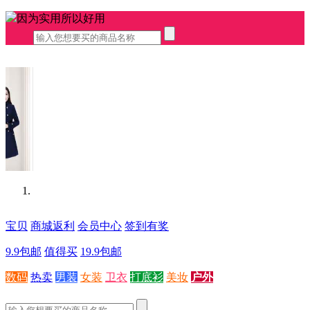
因为实用所以好用
宝贝
商城返利
会员中心
签到有奖
9.9包邮
值得买
19.9包邮
数码
热卖
男装
女装
卫衣
打底衫
美妆
户外