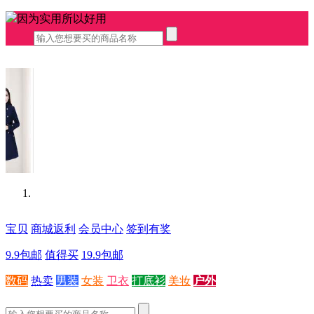
因为实用所以好用
宝贝
商城返利
会员中心
签到有奖
9.9包邮
值得买
19.9包邮
数码
热卖
男装
女装
卫衣
打底衫
美妆
户外