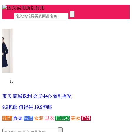
因为实用所以好用
宝贝
商城返利
会员中心
签到有奖
9.9包邮
值得买
19.9包邮
数码
热卖
男装
女装
卫衣
打底衫
美妆
户外