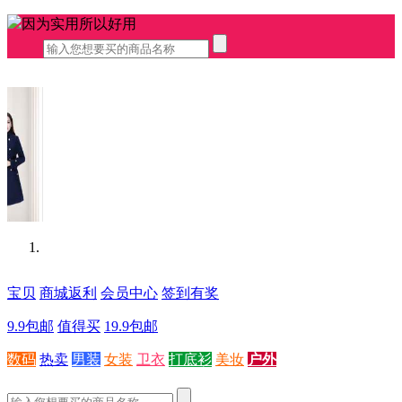
因为实用所以好用
宝贝
商城返利
会员中心
签到有奖
9.9包邮
值得买
19.9包邮
数码
热卖
男装
女装
卫衣
打底衫
美妆
户外