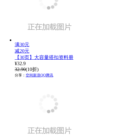
满30元
减20元
【30页】大容量搭扣资料册
¥
32.9
32.90
(10折)
分享：
空间
新浪
QQ
腾讯