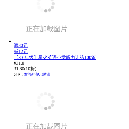
满30元
减12元
【3-6年级】星火英语小学听力训练100篇
¥
31.8
31.80
(10折)
分享：
空间
新浪
QQ
腾讯