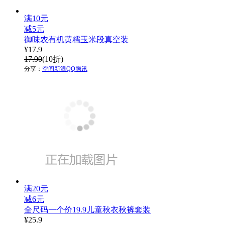
满10元
减5元
御味农有机黄糯玉米段真空装
¥
17.9
17.90
(10折)
分享：
空间
新浪
QQ
腾讯
满20元
减6元
全尺码一个价19.9儿童秋衣秋裤套装
¥
25.9