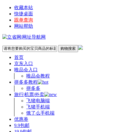
收藏本站
快捷桌面
跟单查询
网站帮助
首页
京东入口
唯品会入口
唯品会教程
拼多多教程
拼多多
旅行|机票|外卖
飞猪电脑端
飞猪手机端
饿了么手机端
优惠券
9.9包邮
19.9包邮