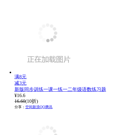
满8元
减3元
新版同步训练一课一练一二年级语数练习题
¥
16.6
16.60
(10折)
分享：
空间
新浪
QQ
腾讯