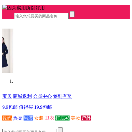
因为实用所以好用
宝贝
商城返利
会员中心
签到有奖
9.9包邮
值得买
19.9包邮
数码
热卖
男装
女装
卫衣
打底衫
美妆
户外