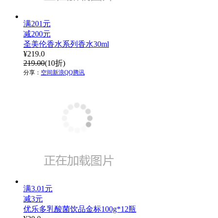
满201元
减200元
圣美伦香水系列香水30ml
¥
219.0
219.00
(10折)
分享：
空间
新浪
QQ
腾讯
满3.01元
减3元
优乐多乳酸菌饮品金标100g*12瓶