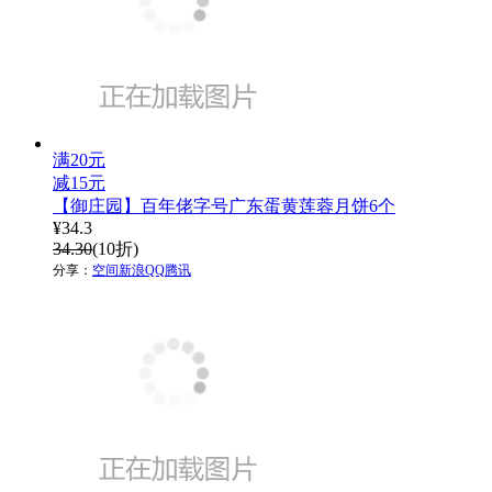
满20元
减15元
【御庄园】百年佬字号广东蛋黄莲蓉月饼6个
¥
34.3
34.30
(10折)
分享：
空间
新浪
QQ
腾讯