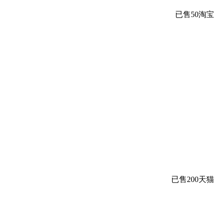
已售50
淘宝
已售200
天猫