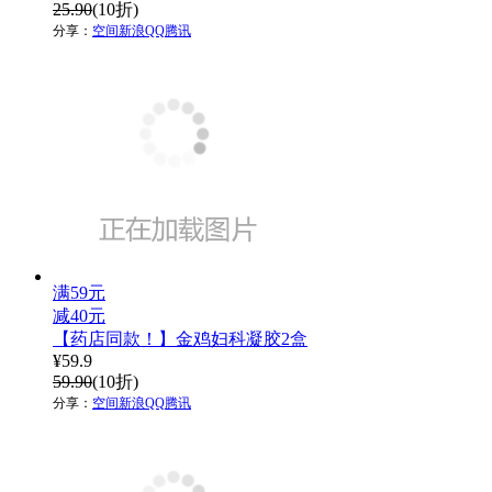
25.90
(10折)
分享：
空间
新浪
QQ
腾讯
满59元
减40元
【药店同款！】金鸡妇科凝胶2盒
¥
59.9
59.90
(10折)
分享：
空间
新浪
QQ
腾讯