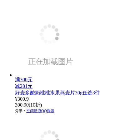
满300元
减281元
好麦多酸奶桃桃水果燕麦片30g任选3件
¥
300.9
300.90
(10折)
分享：
空间
新浪
QQ
腾讯