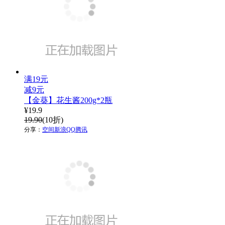
满19元
减9元
【金葵】花生酱200g*2瓶
¥
19.9
19.90
(10折)
分享：
空间
新浪
QQ
腾讯