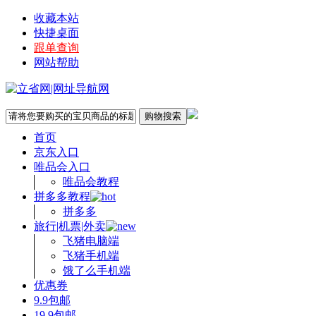
收藏本站
快捷桌面
跟单查询
网站帮助
首页
京东入口
唯品会入口
唯品会教程
拼多多教程
拼多多
旅行|机票|外卖
飞猪电脑端
飞猪手机端
饿了么手机端
优惠券
9.9包邮
19.9包邮