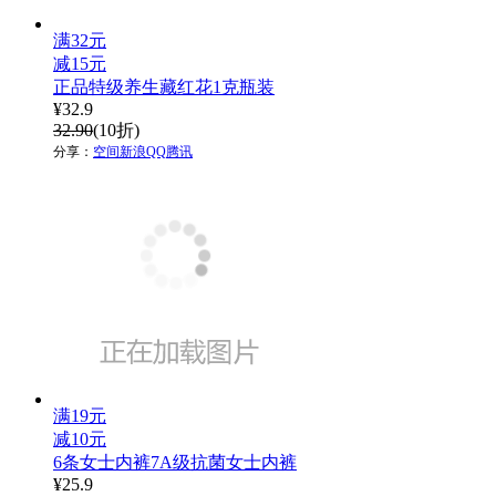
满32元
减15元
正品特级养生藏红花1克瓶装
¥
32.9
32.90
(10折)
分享：
空间
新浪
QQ
腾讯
满19元
减10元
6条女士内裤7A级抗菌女士内裤
¥
25.9