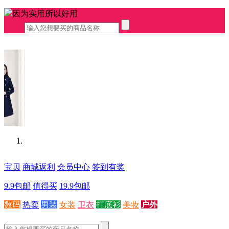
因为实用所以好用
宝贝
商城返利
会员中心
签到有奖
9.9包邮
值得买
19.9包邮
数码
热卖
男装
女装
卫衣
打底衫
美妆
户外