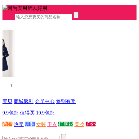
因为实用所以好用
宝贝
商城返利
会员中心
签到有奖
9.9包邮
值得买
19.9包邮
数码
热卖
男装
女装
卫衣
打底衫
美妆
户外