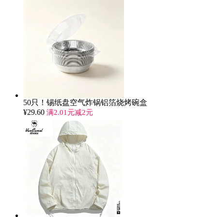
50只！锡纸盘空气炸锅铝箔烧烤碗盒
¥
29.60
满2.01元减2元