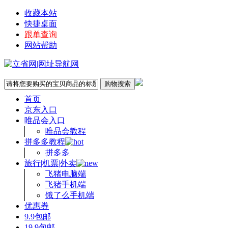
收藏本站
快捷桌面
跟单查询
网站帮助
首页
京东入口
唯品会入口
唯品会教程
拼多多教程
拼多多
旅行|机票|外卖
飞猪电脑端
飞猪手机端
饿了么手机端
优惠券
9.9包邮
19.9包邮