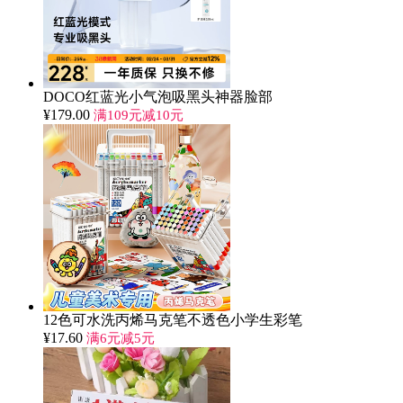
DOCO红蓝光小气泡吸黑头神器脸部
¥
179.00
满109元减10元
12色可水洗丙烯马克笔不透色小学生彩笔
¥
17.60
满6元减5元