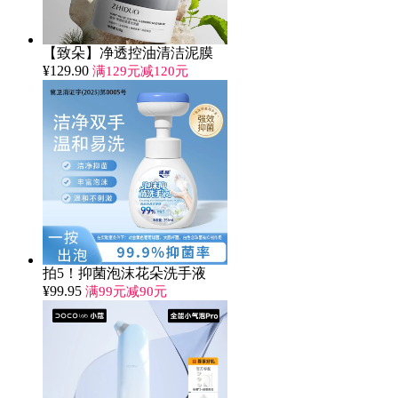
【致朵】净透控油清洁泥膜
¥
129.90
满129元减120元
拍5！抑菌泡沫花朵洗手液
¥
99.95
满99元减90元