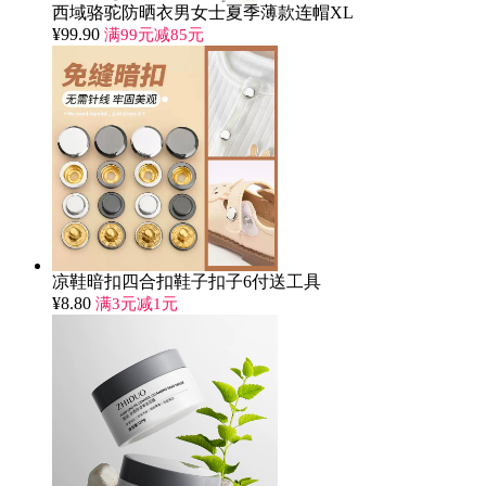
西域骆驼防晒衣男女士夏季薄款连帽XL
¥
99.90
满99元减85元
凉鞋暗扣四合扣鞋子扣子6付送工具
¥
8.80
满3元减1元