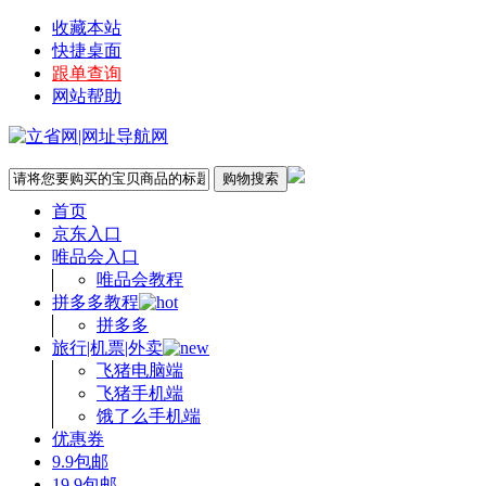
收藏本站
快捷桌面
跟单查询
网站帮助
首页
京东入口
唯品会入口
唯品会教程
拼多多教程
拼多多
旅行|机票|外卖
飞猪电脑端
飞猪手机端
饿了么手机端
优惠券
9.9包邮
19.9包邮