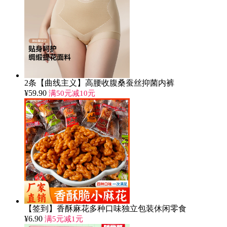
2条【曲线主义】高腰收腹桑蚕丝抑菌内裤
¥
59.90
满50元减10元
【签到】香酥麻花多种口味独立包装休闲零食
¥
6.90
满5元减1元