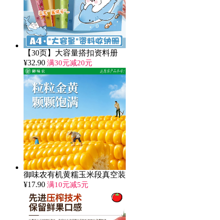
【30页】大容量搭扣资料册
¥
32.90
满30元减20元
御味农有机黄糯玉米段真空装
¥
17.90
满10元减5元