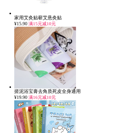
家用艾灸贴蕲艾悬灸贴
¥
15.90
满15元减10元
搓泥浴宝膏去角质死皮全身通用
¥
19.90
满16元减10元