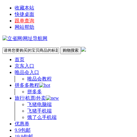
收藏本站
快捷桌面
跟单查询
网站帮助
首页
京东入口
唯品会入口
唯品会教程
拼多多教程
拼多多
旅行|机票|外卖
飞猪电脑端
飞猪手机端
饿了么手机端
优惠券
9.9包邮
19.9包邮