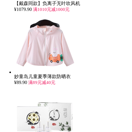
【戴森同款】负离子无叶吹风机
¥
1079.90
满1010元减1000元
妙童岛儿童夏季薄款防晒衣
¥
89.90
满89元减40元