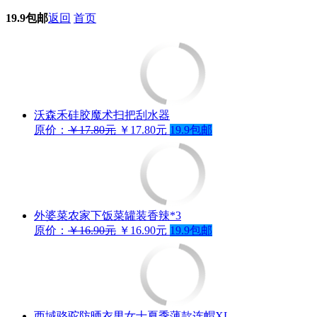
19.9包邮
返回
首页
沃森禾硅胶魔术扫把刮水器
原价：
￥17.80元
￥17.80元
19.9包邮
外婆菜农家下饭菜罐装香辣*3
原价：
￥16.90元
￥16.90元
19.9包邮
西域骆驼防晒衣男女士夏季薄款连帽XL