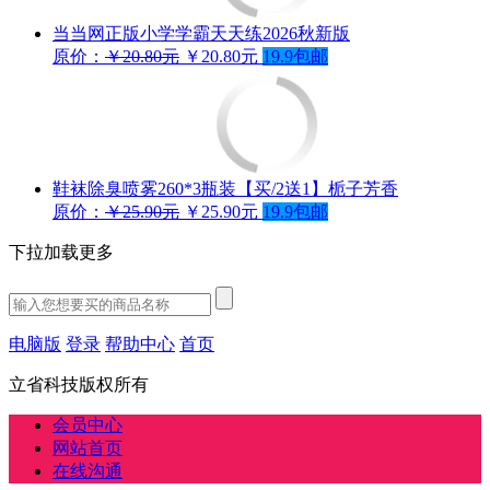
当当网正版小学学霸天天练2026秋新版
原价：
￥20.80元
￥20.80元
19.9包邮
鞋袜除臭喷雾260*3瓶装【买/2送1】栀子芳香
原价：
￥25.90元
￥25.90元
19.9包邮
下拉加载更多
电脑版
登录
帮助中心
首页
立省科技版权所有
会员中心
网站首页
在线沟通