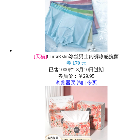
[天猫]
CurraKstin冰丝男士内裤凉感抗菌
券
170
元
已售1000件 8月10日过期
券后价：￥
29.95
浏览器买
淘口令买