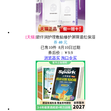
[天猫]
碧仟润护理敷贴修护屏障退红保湿
券
40
元
已售10件 8月10日过期
券后价：￥
9.9
浏览器买
淘口令买