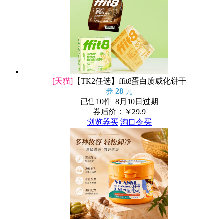
[天猫]
【TK2任选】ffit8蛋白质威化饼干
券
28
元
已售10件 8月10日过期
券后价：￥
29.9
浏览器买
淘口令买