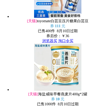
[天猫]
toyomate白芸豆压片糖果白芸豆
券
111
元
已售400件 8月10日过期
券后价：￥
36
浏览器买
淘口令买
[天猫]
海盐咸味早餐燕麦片400g*2罐
券
10
元
已售1000件 8月10日过期