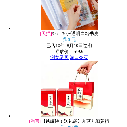
[天猫]
9.6！30张透明自粘书皮
券
5
元
已售10件 8月10日过期
券后价：￥
9.6
浏览器买
淘口令买
[淘宝]
【铁罐装！送礼袋】九蒸九晒黄精