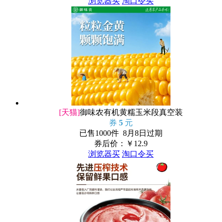
浏览器买
淘口令买
[天猫]
御味农有机黄糯玉米段真空装
券
5
元
已售1000件 8月8日过期
券后价：￥
12.9
浏览器买
淘口令买