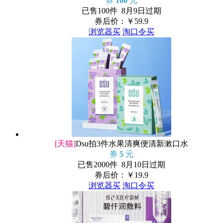
券
100
元
已售100件 8月9日过期
券后价：￥
59.9
浏览器买
淘口令买
[天猫]
Dsu拍3件水果清爽便清新漱口水
券
5
元
已售2000件 8月10日过期
券后价：￥
19.9
浏览器买
淘口令买