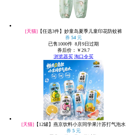
[天猫]
【任选3件】妙童岛夏季儿童印花防蚊裤
券
54
元
已售1000件 8月9日过期
券后价：￥
29.7
浏览器买
淘口令买
[天猫]
【12罐】燕京饮料小京同学果汁苏打气泡水
券
5
元