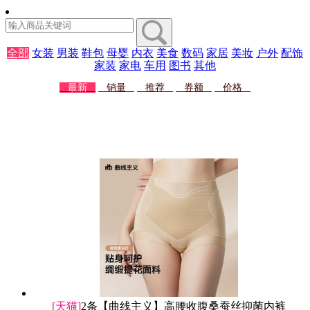
全部
女装
男装
鞋包
母婴
内衣
美食
数码
家居
美妆
户外
配饰
家装
家电
车用
图书
其他
最新
销量
推荐
券额
价格
[天猫]
2条【曲线主义】高腰收腹桑蚕丝抑菌内裤