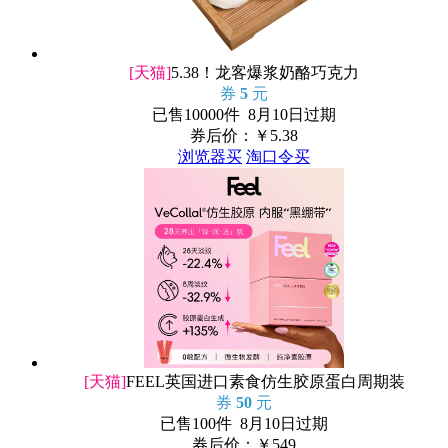
[天猫]
5.38！龙客爆浆奶酪巧克力
券
5
元
已售10000件 8月10日过期
券后价：￥
5.38
浏览器买
淘口令买
[天猫]
FEEL英国进口素食仿生胶原蛋白周期装
券
50
元
已售100件 8月10日过期
券后价：￥
549