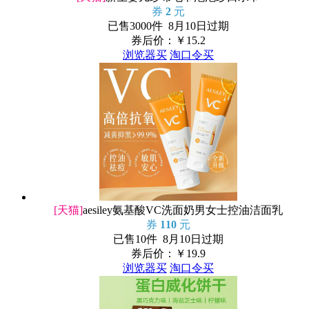
券
2
元
已售3000件 8月10日过期
券后价：￥
15.2
浏览器买
淘口令买
[天猫]
aesiley氨基酸VC洗面奶男女士控油洁面乳
券
110
元
已售10件 8月10日过期
券后价：￥
19.9
浏览器买
淘口令买