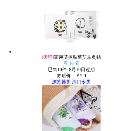
[天猫]
家用艾灸贴蕲艾悬灸贴
券
10
元
已售10件 8月10日过期
券后价：￥
5.9
浏览器买
淘口令买