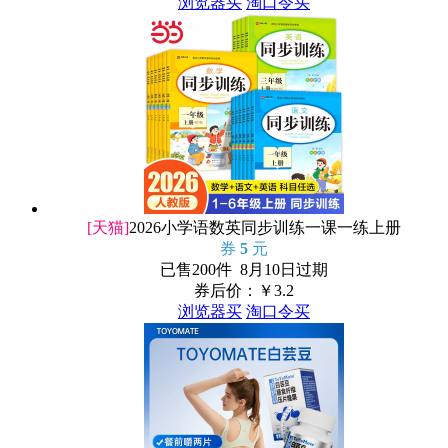
浏览器买
淘口令买
[天猫]
2026小学语数英同步训练一课一练上册
券
5
元
已售200件 8月10日过期
券后价：￥
3.2
浏览器买
淘口令买