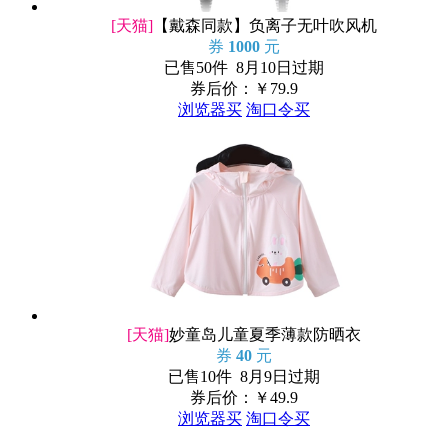
[天猫]
【戴森同款】负离子无叶吹风机
券
1000
元
已售50件 8月10日过期
券后价：￥
79.9
浏览器买
淘口令买
[天猫]
妙童岛儿童夏季薄款防晒衣
券
40
元
已售10件 8月9日过期
券后价：￥
49.9
浏览器买
淘口令买