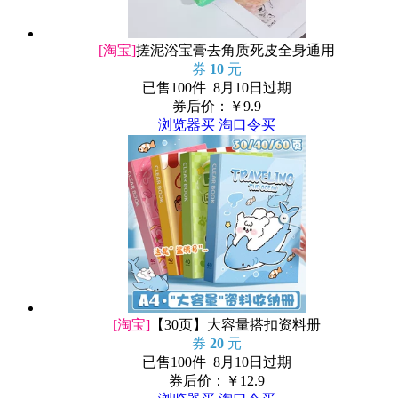
[淘宝]
搓泥浴宝膏去角质死皮全身通用
券
10
元
已售100件 8月10日过期
券后价：￥
9.9
浏览器买
淘口令买
[淘宝]
【30页】大容量搭扣资料册
券
20
元
已售100件 8月10日过期
券后价：￥
12.9