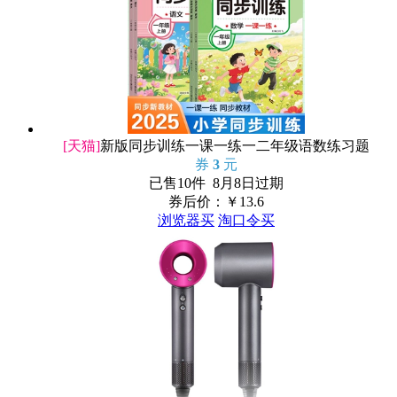
[天猫]
新版同步训练一课一练一二年级语数练习题
券
3
元
已售10件 8月8日过期
券后价：￥
13.6
浏览器买
淘口令买