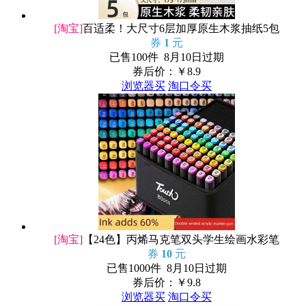
[淘宝]
百适柔！大尺寸6层加厚原生木浆抽纸5包
券
1
元
已售100件 8月10日过期
券后价：￥
8.9
浏览器买
淘口令买
[淘宝]
【24色】丙烯马克笔双头学生绘画水彩笔
券
10
元
已售1000件 8月10日过期
券后价：￥
9.8
浏览器买
淘口令买