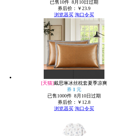
已售10件 8月10日过期
券后价：￥
23.9
浏览器买
淘口令买
[天猫]
戴思琳冰丝枕套夏季凉爽
券
1
元
已售1000件 8月10日过期
券后价：￥
12.8
浏览器买
淘口令买