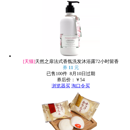
[天猫]
天然之扉法式香氛洗发沐浴露72小时留香
券
11
元
已售100件 8月10日过期
券后价：￥
54
浏览器买
淘口令买