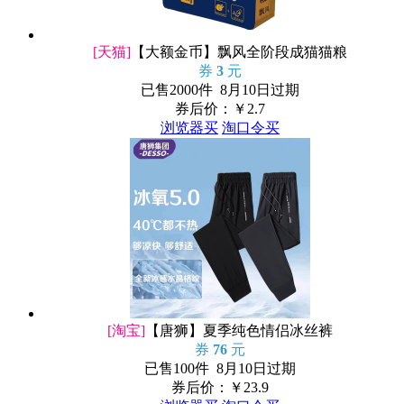
[天猫]
【大额金币】飘风全阶段成猫猫粮
券
3
元
已售2000件 8月10日过期
券后价：￥
2.7
浏览器买
淘口令买
[淘宝]
【唐狮】夏季纯色情侣冰丝裤
券
76
元
已售100件 8月10日过期
券后价：￥
23.9