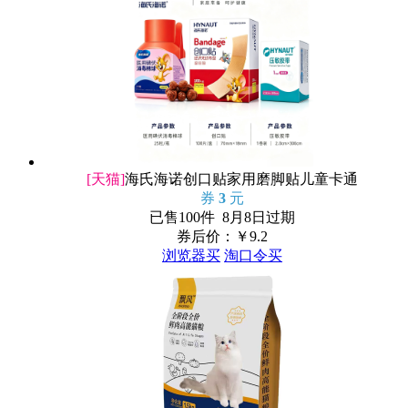
[天猫]
海氏海诺创口贴家用磨脚贴儿童卡通
券
3
元
已售100件 8月8日过期
券后价：￥
9.2
浏览器买
淘口令买