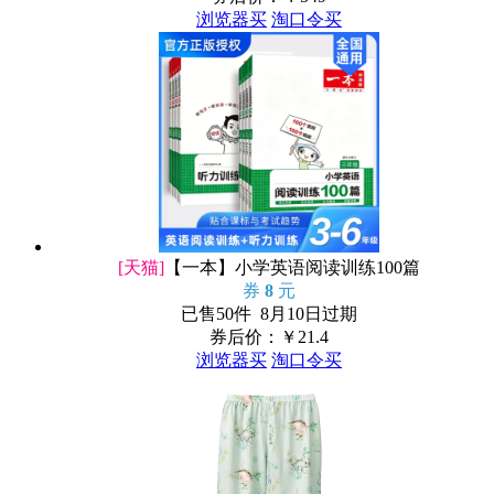
浏览器买
淘口令买
[天猫]
【一本】小学英语阅读训练100篇
券
8
元
已售50件 8月10日过期
券后价：￥
21.4
浏览器买
淘口令买