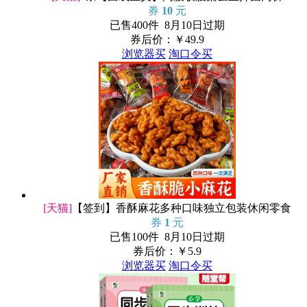
券
10
元
已售400件 8月10日过期
券后价：￥
49.9
浏览器买
淘口令买
[天猫]
【签到】香酥麻花多种口味独立包装休闲零食
券
1
元
已售100件 8月10日过期
券后价：￥
5.9
浏览器买
淘口令买