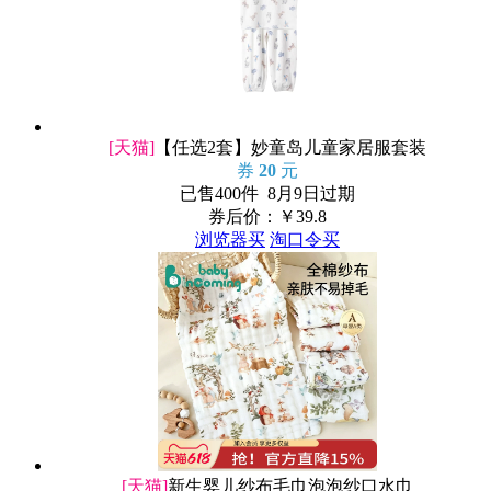
[天猫]
【任选2套】妙童岛儿童家居服套装
券
20
元
已售400件 8月9日过期
券后价：￥
39.8
浏览器买
淘口令买
[天猫]
新生婴儿纱布毛巾泡泡纱口水巾