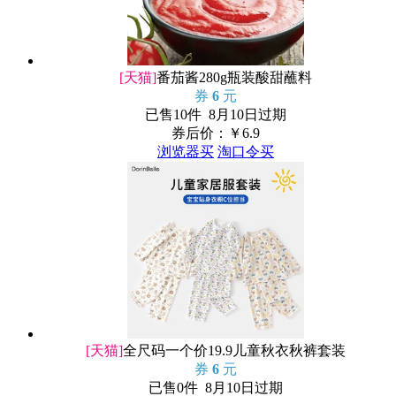
[天猫]
番茄酱280g瓶装酸甜蘸料
券
6
元
已售10件 8月10日过期
券后价：￥
6.9
浏览器买
淘口令买
[天猫]
全尺码一个价19.9儿童秋衣秋裤套装
券
6
元
已售0件 8月10日过期