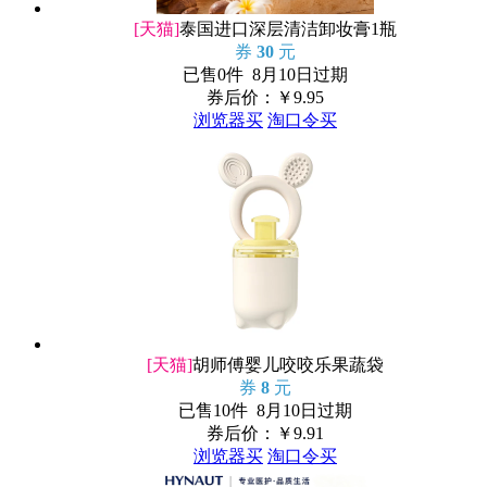
[天猫]
泰国进口深层清洁卸妆膏1瓶
券
30
元
已售0件 8月10日过期
券后价：￥
9.95
浏览器买
淘口令买
[天猫]
胡师傅婴儿咬咬乐果蔬袋
券
8
元
已售10件 8月10日过期
券后价：￥
9.91
浏览器买
淘口令买