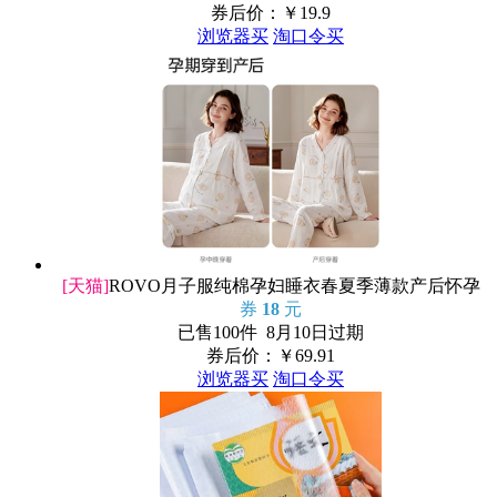
券后价：￥
19.9
浏览器买
淘口令买
[天猫]
ROVO月子服纯棉孕妇睡衣春夏季薄款产后怀孕
券
18
元
已售100件 8月10日过期
券后价：￥
69.91
浏览器买
淘口令买