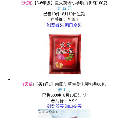
[天猫]
【3-6年级】星火英语小学听力训练100篇
券
12
元
已售10件 8月10日过期
券后价：￥
19.8
浏览器买
淘口令买
[天猫]
【买1送1】南阳艾草生姜泡脚包共60包
券
1
元
已售600件 8月10日过期
券后价：￥
9.9
浏览器买
淘口令买