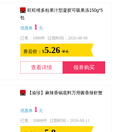
旺旺维多粒果汁型凝胶可吸果冻150g*5
包
1
优惠券
元
已售：1000件 过期时间：2026-08-09
5.26
券后价：
¥
￥6
查看详情
领券购买
【渝珍】麻辣香锅底料万用酱香辣虾蟹
1
优惠券
元
已售：10000件 过期时间：2026-08-11