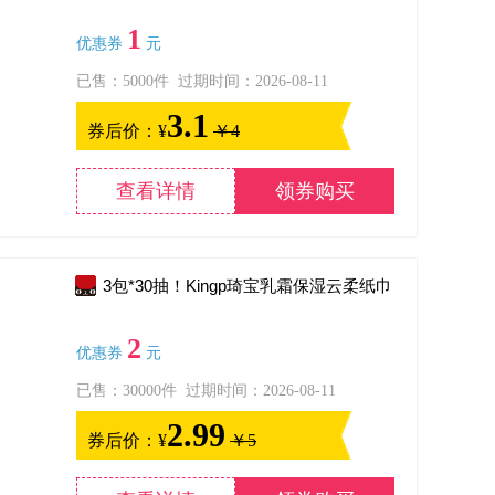
1
优惠券
元
已售：5000件 过期时间：2026-08-11
3.1
券后价：
¥
￥4
查看详情
领券购买
3包*30抽！Kingp琦宝乳霜保湿云柔纸巾
2
优惠券
元
已售：30000件 过期时间：2026-08-11
2.99
券后价：
¥
￥5