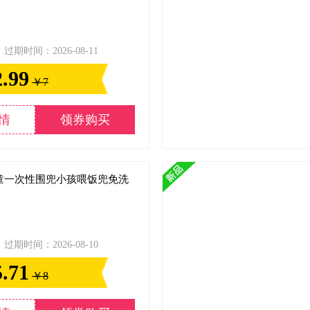
 过期时间：2026-08-11
2.99
￥7
情
领券购买
童一次性围兜小孩喂饭兜免洗
 过期时间：2026-08-10
5.71
￥8