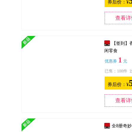
券后价：
¥
查看详
【签到】
闲零食
1
优惠券
元
已售：100件 过
券后价：
¥
查看详
全8册奇