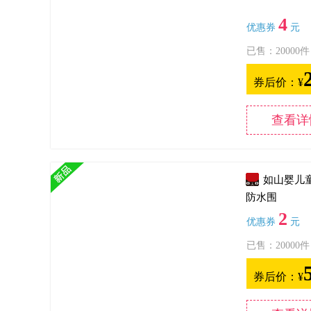
4
优惠券
元
已售：20000件
券后价：
¥
查看详
如山婴儿
防水围
2
优惠券
元
已售：20000件
券后价：
¥