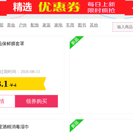
居
美妆
户外
配饰
家装
家电
车用
图书
其他
品保鲜膜套罩
过期时间：2026-08-11
3.1
￥4
情
领券购买
5度酒精消毒湿巾