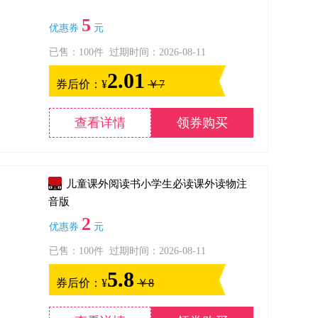
5
优惠券
元
已售：100件 过期时间：2026-08-11
2.01
券后价：
¥
￥7
查看详情
领券购买
儿童课外阅读书小学生必读课外读物注
音版
2
优惠券
元
已售：100件 过期时间：2026-08-11
5.8
券后价：
¥
￥8