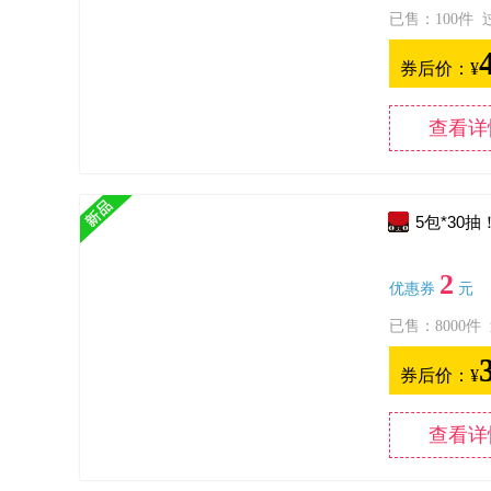
已售：100件 过
券后价：
¥
查看详
5包*30
2
优惠券
元
已售：8000件 
券后价：
¥
查看详