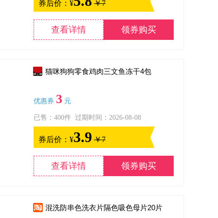
5.8
券后价：
¥
￥7
查看详情
领券购买
猫咪狗狗零食鸡肉三文鱼冻干4包
3
优惠券
元
已售：400件 过期时间：2026-08-08
3.9
券后价：
¥
￥7
查看详情
领券购买
混洗防串色洗衣片隔色吸色母片20片