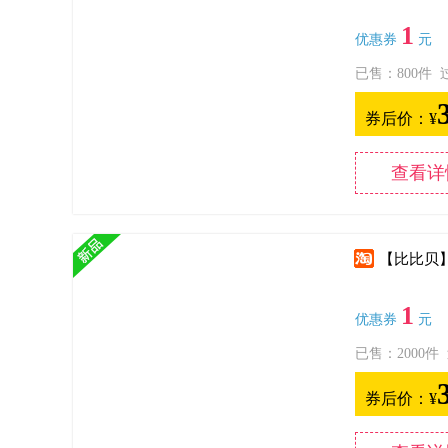
1
优惠券
元
已售：800件 过
券后价：
¥
查看详
【比比贝
1
优惠券
元
已售：2000件 
券后价：
¥